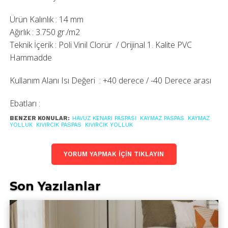
Ürün Kalınlık : 14 mm
Ağırlık : 3.750 gr./m2
Teknik İçerik : Poli Vinil Clorür / Orijinal 1. Kalite PVC
Hammadde
Kullanım Alanı Isı Değeri : +40 derece / -40 Derece arası
Ebatları :
BENZER KONULAR:
HAVUZ KENARI PASPASI
,
KAYMAZ PASPAS
,
KAYMAZ
100 cm x 15,00 metre boyunda ve
YOLLUK
,
KIVIRCIK PASPAS
,
KIVIRCIK YOLLUK
120 cm x 15,00 metre boyunda rulolar şeklinde
satılmaktadır.
YORUM YAPMAK IÇIN TIKLAYIN
Son Yazılanlar