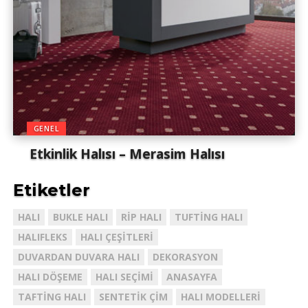
My Floor Kıvırcık Yolluklar, Toz, kir, deri kalıntıları iri taneli
serpintilerini, ürünün gözenekleri karmaşık plastik tel
dokusu ile alt tabakaya inmesini sağlamaktadır.
GENEL
Etkinlik Halısı – Merasim Halısı
Etiketler
HALI
BUKLE HALI
RIP HALI
TUFTING HALI
HALIFLEKS
HALI ÇEŞITLERI
DUVARDAN DUVARA HALI
DEKORASYON
HALI DÖŞEME
HALI SEÇIMI
ANASAYFA
TAFTING HALI
SENTETIK ÇIM
HALI MODELLERI